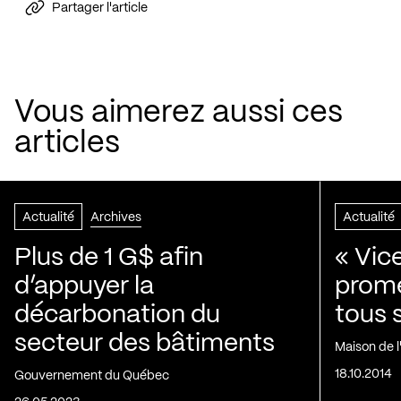
Partager l'article
Vous aimerez aussi ces
articles
Actualité
Archives
Actualité
Plus de 1 G$ afin
« Vic
d’appuyer la
prom
décarbonation du
tous 
secteur des bâtiments
Maison de 
18.10.2014
Gouvernement du Québec