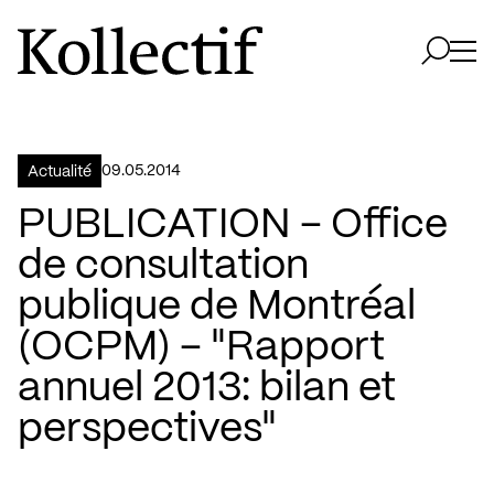
Aller à la page d'accueil
Logo Kollectif
Ouvri
Ouvrir 
09.05.2014
Actualité
PUBLICATION – Office
de consultation
publique de Montréal
(OCPM) – "Rapport
annuel 2013: bilan et
perspectives"