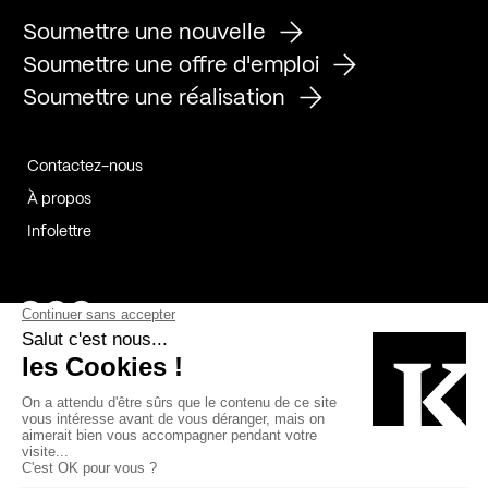
Soumettre une nouvelle
Soumettre une offre d'emploi
Soumettre une réalisation
Contactez-nous
À propos
Infolettre
Page Facebook de Kollectif
Page Instagram de Kollectif
Page Linkedin de Kollectif
Partenaires
Commanditaires
Fabelta_syst_BLAN
Bâtiment-Durable-Québec-1
Esquisses-1
IRAC-1
Contech-2
OC-2