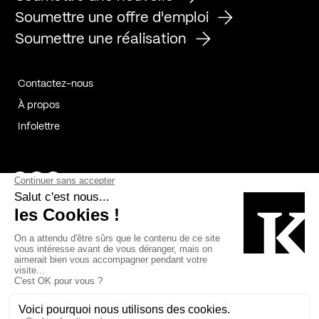
Soumettre une offre d'emploi
Soumettre une réalisation
Contactez-nous
À propos
Infolettre
Page Facebook de Kollectif
Page Instagram de Kollectif
Page Linkedin de Kollectif
Partenaires
Commanditaires
Fabelta_syst_BLAN
Bâtiment-Durable-Québec-1
Esquisses-1
IRAC-1
Contech-2
OC-2
MP-1
v2com-1