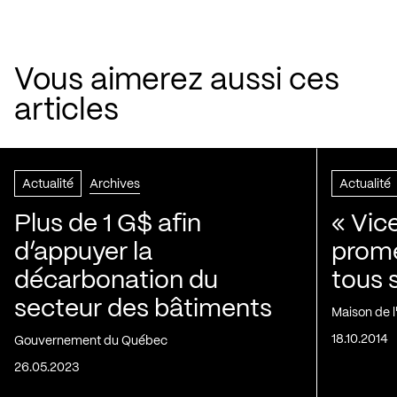
Vous aimerez aussi ces
articles
Actualité
Archives
Actualité
Plus de 1 G$ afin
« Vic
d’appuyer la
prom
décarbonation du
tous 
secteur des bâtiments
Maison de 
18.10.2014
Gouvernement du Québec
26.05.2023