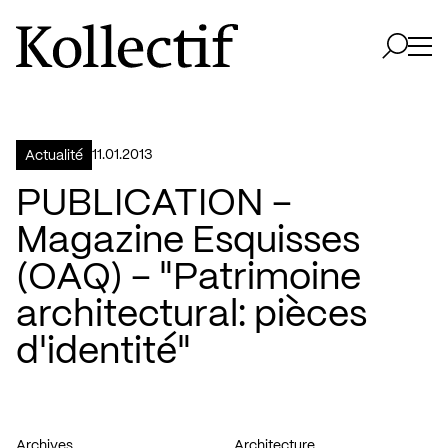
Aller à la page d'accueil
Logo Kollectif
Ouvri
Ouvrir 
11.01.2013
Actualité
PUBLICATION –
Magazine Esquisses
(OAQ) – "Patrimoine
architectural: pièces
d'identité"
Archives
Architecture