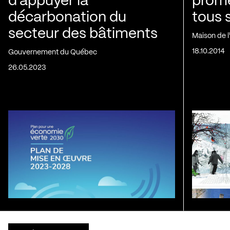
d’appuyer la
prom
décarbonation du
tous 
secteur des bâtiments
Maison de 
18.10.2014
Gouvernement du Québec
26.05.2023