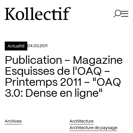
Aller à la page d'accueil
Logo Kollectif
Ouvri
Ouvrir 
04.03.2011
Actualité
Publication – Magazine
Esquisses de l'OAQ –
Printemps 2011 – "OAQ
3.0: Dense en ligne"
Archives
Architecture
Architecture de paysage