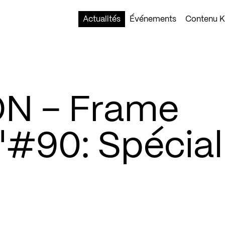
Actualités
Événements
Contenu Ko
N – Frame
"#90: Spécial