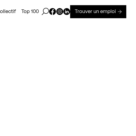
Ouvrir la barre de recherche
Page Facebook de Kollectif
Page Instagram de Kollectif
Page Linkedin de Kollectif
Trouver un emploi
llectif
Top 100