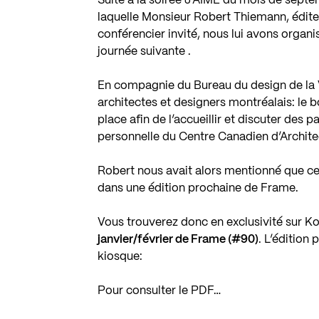
Suite à la
soirée J’AIME
du mois de septem
laquelle Monsieur Robert Thiemann, éditeu
conférencier invité, nous lui avons organi
journée suivante .
En compagnie du
Bureau du design de la 
architectes et designers montréalais: le b
place afin de l’accueillir et discuter des p
personnelle du
Centre Canadien d’Archite
Robert nous avait alors mentionné que cela
dans une édition prochaine de Frame.
Vous trouverez donc en exclusivité sur Koll
janvier/février de Frame (#90)
. L’édition
kiosque:
Pour consulter le PDF…