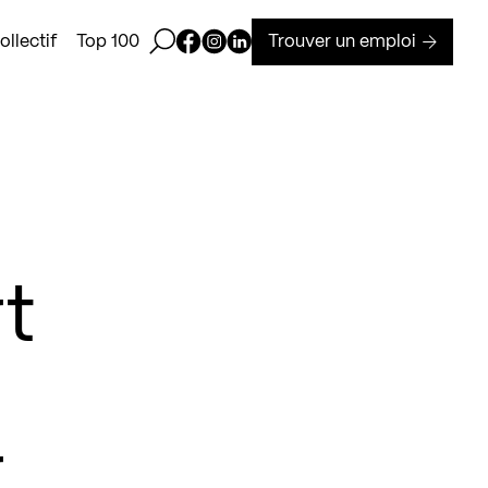
Ouvrir la barre de recherche
Page Facebook de Kollectif
Page Instagram de Kollectif
Page Linkedin de Kollectif
Trouver un emploi
llectif
Top 100
t
r