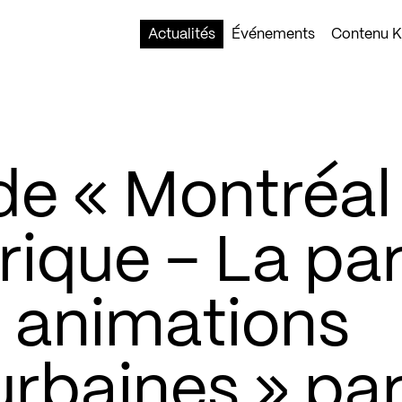
Actualités
Événements
Contenu Ko
de « Montréal
ique – La par
 animations
urbaines » pa