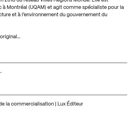
in 2018 du réseau Villes Régions Monde. Elle est
c à Montréal (UQAM) et agit comme spécialiste pour la
itecture et à l’environnement du gouvernement du
original…
…
 la commercialisation | Lux Éditeur