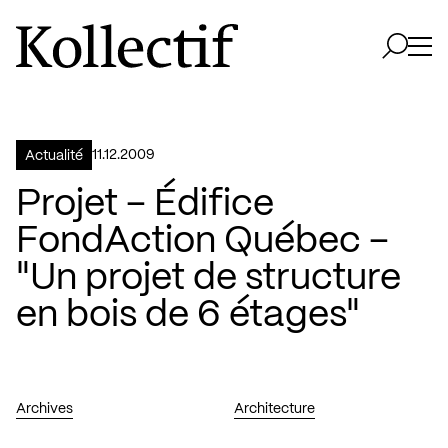
Aller à la page d'accueil
Logo Kollectif
Ouvri
Ouvrir 
11.12.2009
Actualité
Projet – Édifice
FondAction Québec –
"Un projet de structure
en bois de 6 étages"
Archives
Architecture