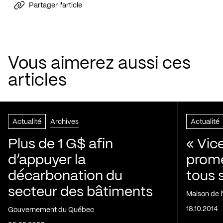
Partager l'article
Vous aimerez aussi ces
articles
Actualité
Archives
Actualité
Plus de 1 G$ afin
« Vic
d’appuyer la
prom
décarbonation du
tous 
secteur des bâtiments
Maison de 
18.10.2014
Gouvernement du Québec