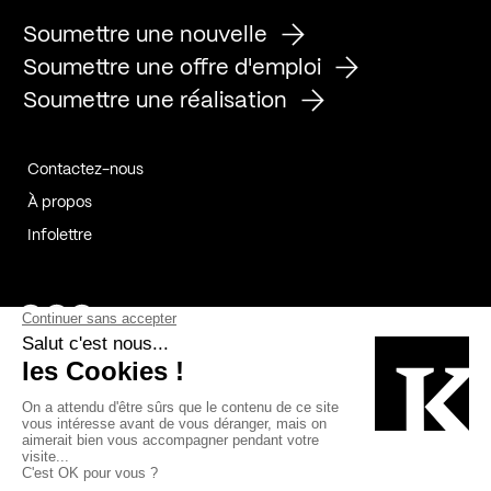
Soumettre une nouvelle
Soumettre une offre d'emploi
Soumettre une réalisation
Contactez-nous
À propos
Infolettre
Page Facebook de Kollectif
Page Instagram de Kollectif
Page Linkedin de Kollectif
Partenaires
Commanditaires
Fabelta_syst_BLAN
Bâtiment-Durable-Québec-1
Esquisses-1
IRAC-1
Contech-2
OC-2