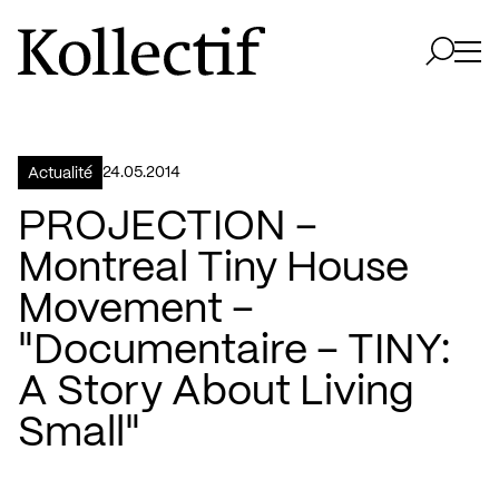
Aller à la page d'accueil
Logo Kollectif
Ouvri
Ouvrir 
24.05.2014
Actualité
PROJECTION –
Montreal Tiny House
Movement –
"Documentaire – TINY:
A Story About Living
Small"