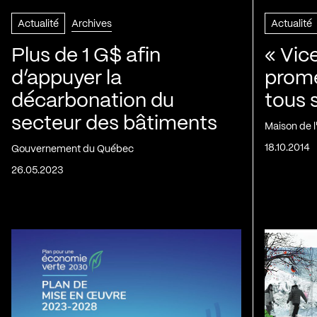
Actualité
Archives
Actualité
Plus de 1 G$ afin
« Vic
d’appuyer la
prom
décarbonation du
tous 
secteur des bâtiments
Maison de 
18.10.2014
Gouvernement du Québec
26.05.2023