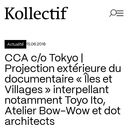
Aller à la page d'accueil
Logo Kollectif
Ouvri
Ouvrir 
15.06.2018
Actualité
CCA c/o Tokyo |
Projection extérieure du
documentaire « Îles et
Villages » interpellant
notamment Toyo Ito,
Atelier Bow-Wow et dot
architects