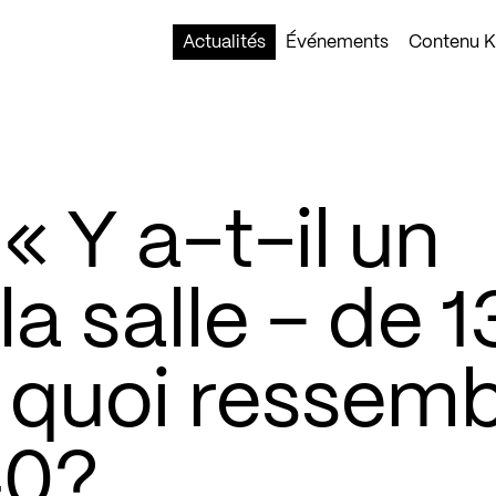
Actualités
Événements
Contenu Ko
 Y a-t-il un
a salle – de 1
À quoi ressem
40?