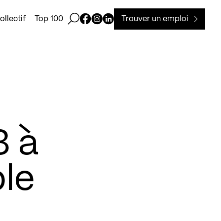
Ouvrir la barre de recherche
Page Facebook de Kollectif
Page Instagram de Kollectif
Page Linkedin de Kollectif
Trouver un emploi
llectif
Top 100
3 à
ble