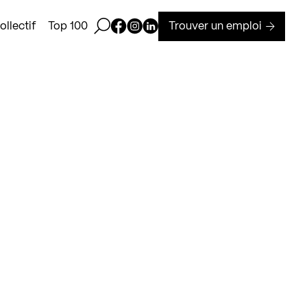
Ouvrir la barre de recherche
Page Facebook de Kollectif
Page Instagram de Kollectif
Page Linkedin de Kollectif
Trouver un emploi
llectif
Top 100