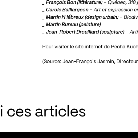
_
François Bon (littérature)
– Québec, 318 
_
Carole Baillargeon
– Art et expression e
_
Martin l’Hébreux (design urbain)
– Biodive
_
Martin Bureau (peinture)
_
Jean-Robert Drouillard (sculpture)
– Arti
Pour visiter le site internet de Pecha Ku
(Source: Jean-François Jasmin, Directeu
 ces articles