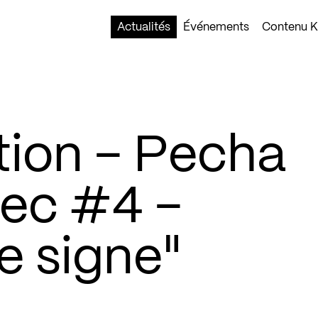
Actualités
Événements
Contenu Ko
ion – Pecha
ec #4 –
e signe"