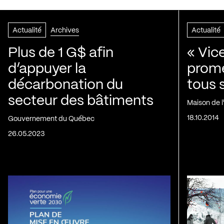
Actualité
Archives
Actualité
Plus de 1 G$ afin
« Vic
d’appuyer la
prom
décarbonation du
tous 
secteur des bâtiments
Maison de 
18.10.2014
Gouvernement du Québec
26.05.2023