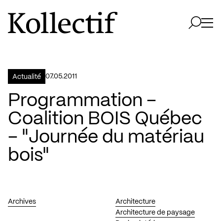
Aller à la page d'accueil
Logo Kollectif
Ouvri
Ouvrir 
07.05.2011
Actualité
Programmation –
Coalition BOIS Québec
– "Journée du matériau
bois"
Archives
Architecture
Architecture de paysage