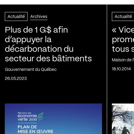
Actualité
Archives
Actualité
Plus de 1 G$ afin
« Vic
d’appuyer la
prom
décarbonation du
tous 
secteur des bâtiments
Maison de 
18.10.2014
Gouvernement du Québec
26.05.2023