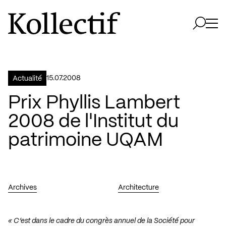
Aller à la page d'accueil
Logo Kollectif
Ouvri
Ouvrir 
15.07.2008
Actualité
Prix Phyllis Lambert
2008 de l'Institut du
patrimoine UQAM
Archives
Architecture
« C’est dans le cadre du congrès annuel de la Société pour