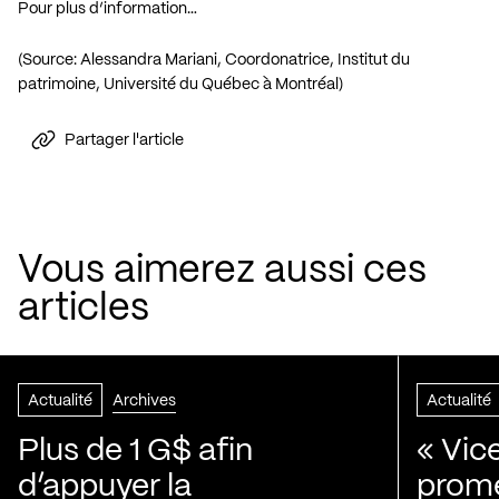
Pour plus d’information…
(Source: Alessandra Mariani, Coordonatrice, Institut du
patrimoine, Université du Québec à Montréal)
Partager l'article
Vous aimerez aussi ces
articles
Actualité
Archives
Actualité
Plus de 1 G$ afin
« Vic
d’appuyer la
prom