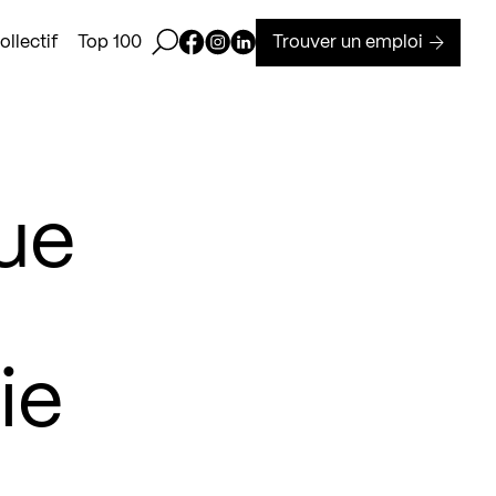
Ouvrir la barre de recherche
Page Facebook de Kollectif
Page Instagram de Kollectif
Page Linkedin de Kollectif
Trouver un emploi
llectif
Top 100
ue
ie