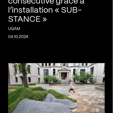
consécutive grâce à
l’installation « SUB-
STANCE »
UQAM
04.10.2024