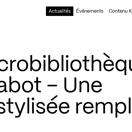
Actualités
Événements
Contenu Ko
crobibliothèq
abot – Une
stylisée rempl