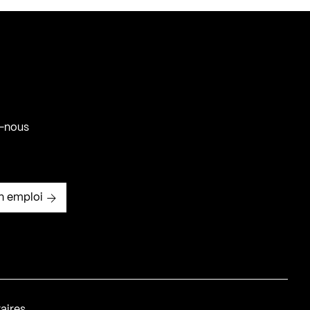
-nous
n emploi
aires