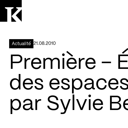
Aller à la page d'accueil
Logo Kollectif
21.08.2010
Actualité
Première – É
des espaces 
par Sylvie B