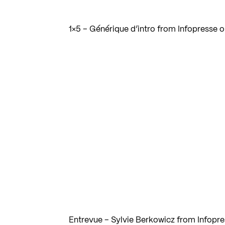
1×5 – Générique d’intro
from
Infopresse
o
Entrevue – Sylvie Berkowicz
from
Infopr