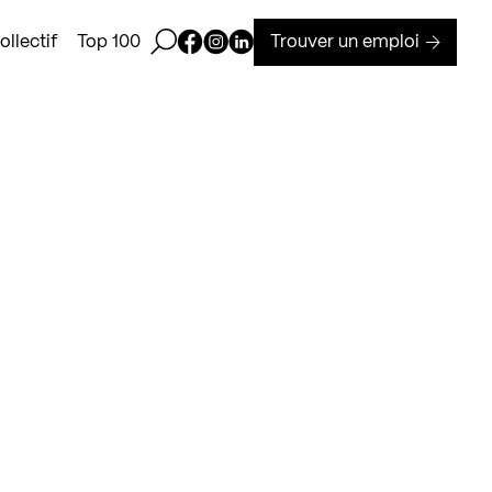
Ouvrir la barre de recherche
Page Facebook de Kollectif
Page Instagram de Kollectif
Page Linkedin de Kollectif
Trouver un emploi
llectif
Top 100