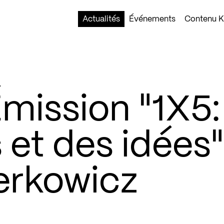
Actualités
Événements
Contenu Ko
mission "1X5:
et des idées"
erkowicz