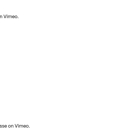
n
Vimeo
.
esse
on
Vimeo
.