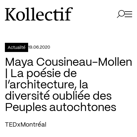
Aller à la page d'accueil
Logo Kollectif
Ouvri
Ouvrir 
19.06.2020
Actualité
Maya Cousineau-Mollen
| La poésie de
l’architecture, la
diversité oubliée des
Peuples autochtones
TEDxMontréal