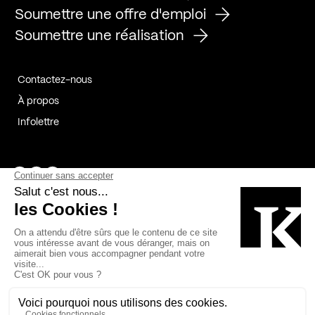
Soumettre une offre d'emploi
Soumettre une réalisation
Contactez-nous
À propos
Infolettre
Page Facebook de Kollectif
Page Instagram de Kollectif
Page Linkedin de Kollectif
Partenaires
Commanditaires
Fabelta_syst_BLAN
Bâtiment-Durable-Québec-1
Esquisses-1
IRAC-1
Contech-2
OC-2
MP-1
v2com-1