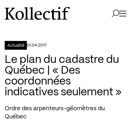
Aller à la page d'accueil
Logo Kollectif
Ouvri
Ouvrir 
01.04.2017
Actualité
Le plan du cadastre du
Québec | « Des
coordonnées
indicatives seulement »
Ordre des arpenteurs-géomètres du
Québec