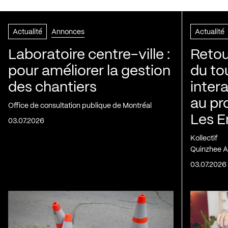
Actualité
Annonces
Actualité
Laboratoire centre-ville :
Retou
pour améliorer la gestion
du to
des chantiers
inter
au pr
Office de consultation publique de Montréal
Les E
03.07.2026
Kollectif
Quinzhee A
03.07.2026