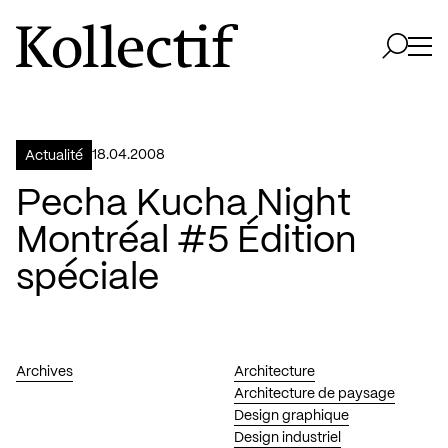
Aller à la page d'accueil
Logo Kollectif
Ouvri
Ouvrir 
18.04.2008
Actualité
Pecha Kucha Night
Montréal #5 Édition
spéciale
Archives
Architecture
Architecture de paysage
Design graphique
Design industriel