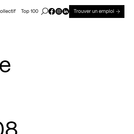
Ouvrir la barre de recherche
Page Facebook de Kollectif
Page Instagram de Kollectif
Page Linkedin de Kollectif
Trouver un emploi
llectif
Top 100
se
08