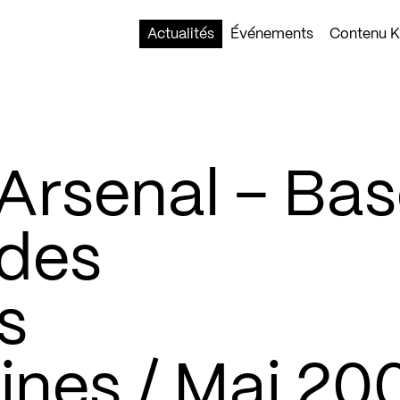
Actualités
Événements
Contenu Ko
l'Arsenal – Ba
 des
s
nes / Mai 20