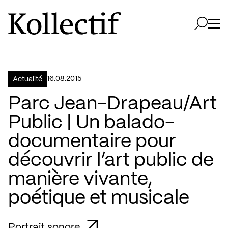
Aller à la page d'accueil
Logo Kollectif
Ouvri
Ouvrir 
16.08.2015
Actualité
Parc Jean-Drapeau/Art
Public | Un balado-
documentaire pour
découvrir l’art public de
manière vivante,
poétique et musicale
Portrait sonore