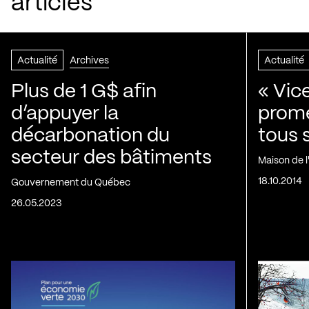
articles
Actualité
Archives
Actualité
Plus de 1 G$ afin
« Vic
d’appuyer la
prom
décarbonation du
tous 
secteur des bâtiments
Maison de 
18.10.2014
Gouvernement du Québec
26.05.2023