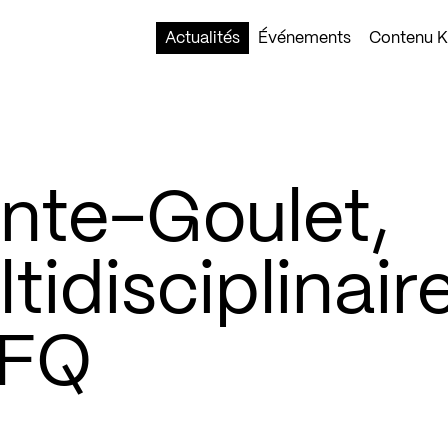
Actualités
Événements
Contenu Ko
ante-Goulet,
idisciplinaire
SFQ