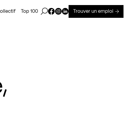
Ouvrir la barre de recherche
Page Facebook de Kollectif
Page Instagram de Kollectif
Page Linkedin de Kollectif
Trouver un emploi
llectif
Top 100
,