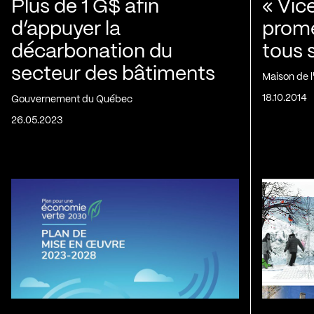
Plus de 1 G$ afin
« Vic
d’appuyer la
prom
décarbonation du
tous 
secteur des bâtiments
Maison de 
18.10.2014
Gouvernement du Québec
26.05.2023