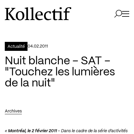
Aller à la page d'accueil
Logo Kollectif
Ouvri
Ouvrir 
04.02.2011
Actualité
Nuit blanche – SAT –
"Touchez les lumières
de la nuit"
Archives
«
Montréal, le 2 février 2011
– Dans le cadre de la série d’activités