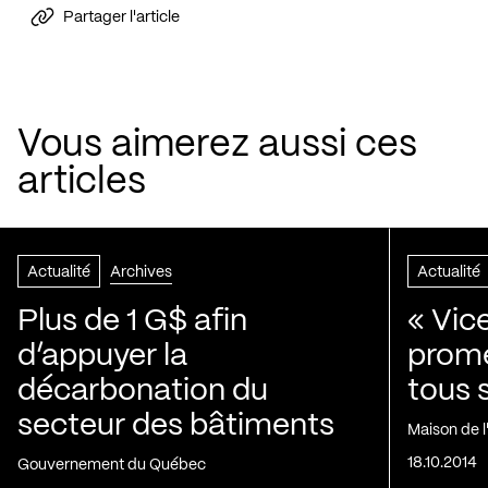
Partager l'article
Vous aimerez aussi ces
articles
Actualité
Archives
Actualité
Plus de 1 G$ afin
« Vic
d’appuyer la
prom
décarbonation du
tous 
secteur des bâtiments
Maison de 
18.10.2014
Gouvernement du Québec