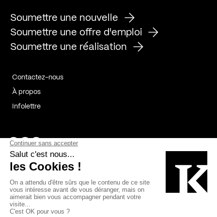
Soumettre une nouvelle
Soumettre une offre d'emploi
Soumettre une réalisation
Contactez-nous
À propos
Infolettre
Page Facebook de Kollectif
Page Instagram de Kollectif
Page Linkedin de Kollectif
Partenaires
Commanditaires
Fabelta_syst_BLAN
Bâtiment-Durable-Québec-1
Esquisses-1
IRAC-1
Contech-2
OC-2