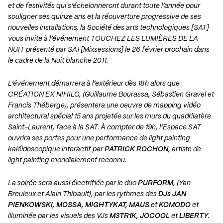
et de festivités qui s’échelonneront durant toute l’année pour
souligner ses quinze ans et la réouverture progressive de ses
nouvelles installations, la Société des arts technologiques [SAT]
vous invite à l’événement TOUCHEZ LES LUMIÈRES DE LA
NUIT présenté par SAT[Mixsessions] le 26 février prochain dans
le cadre de la Nuit blanche 2011.
L’événement démarrera à l’extérieur dès 18h alors que
CRÉATION EX NIHILO, (Guillaume Bourassa, Sébastien Gravel et
Francis Théberge), présentera une oeuvre de mapping vidéo
architectural spécial 15 ans projetée sur les murs du quadrilatère
Saint-Laurent, face à la SAT. À compter de 19h, l’Espace SAT
ouvrira ses portes pour une performance de light painting
kaléidoscopique interactif par
PATRICK ROCHON
, artiste de
light painting mondialement reconnu.
La soirée sera aussi électrifiée par le duo
PURFORM
, (Yan
Breuleux et Alain Thibault), par les rythmes des
DJs JAN
PIENKOWSKI, MOSSA, MIGHTYKAT, MAUS
et
KOMODO
et
illuminée par les visuels des VJs
M3TR1K, JOCOOL
et
LIBERTY
.