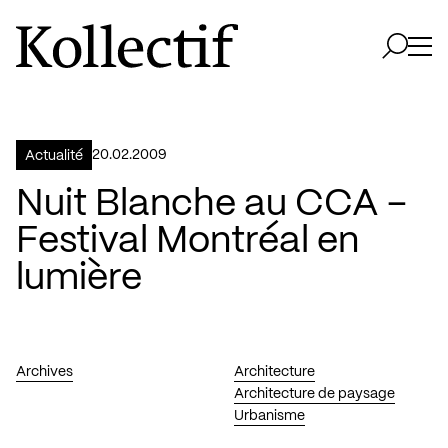
Aller à la page d'accueil
Logo Kollectif
Ouvri
Ouvrir 
20.02.2009
Actualité
Nuit Blanche au CCA –
Festival Montréal en
lumière
Archives
Architecture
Architecture de paysage
Urbanisme