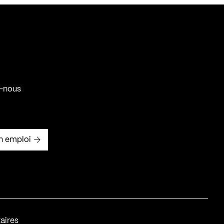
-nous
n emploi
aires