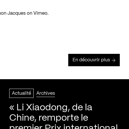
mon Jacques
on
Vimeo
.
En découvrir plus
Actualité
Archives
« Li Xiaodong, de la
Chine, remporte le
premier Prix international