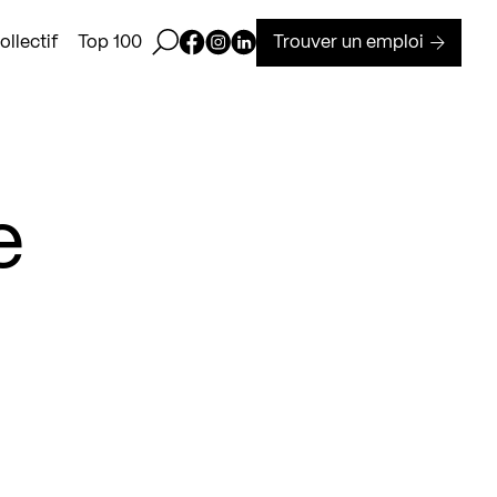
Ouvrir la barre de recherche
Page Facebook de Kollectif
Page Instagram de Kollectif
Page Linkedin de Kollectif
Trouver un emploi
llectif
Top 100
e