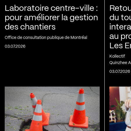
Laboratoire centre-ville :
Retou
pour améliorer la gestion
du to
des chantiers
inter
au pr
Office de consultation publique de Montréal
Les E
03.07.2026
Kollectif
Quinzhee A
03.07.2026