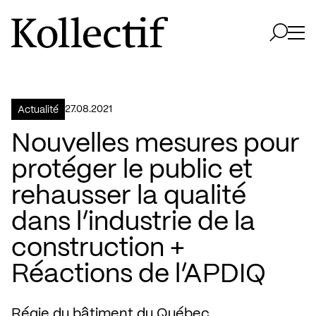
Aller à la page d'accueil
Logo Kollectif
Ouvri
Ouvrir 
27.08.2021
Actualité
Nouvelles mesures pour
protéger le public et
rehausser la qualité
dans l’industrie de la
construction +
Réactions de l’APDIQ
Régie du bâtiment du Québec