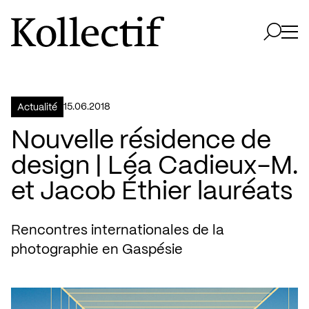
Aller à la page d'accueil
Logo Kollectif
Ouvri
Ouvrir 
15.06.2018
Actualité
Nouvelle résidence de
design | Léa Cadieux-M.
et Jacob Éthier lauréats
Rencontres internationales de la
photographie en Gaspésie