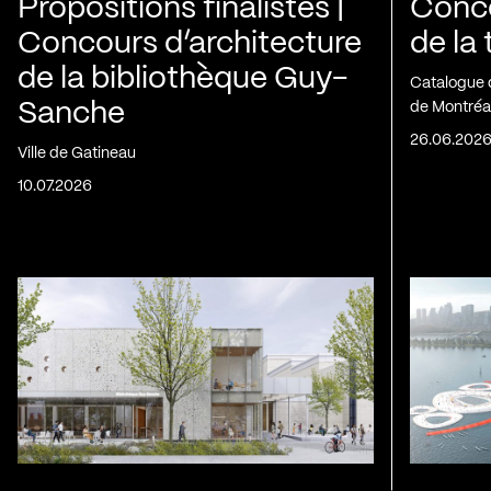
Propositions finalistes |
Conco
Concours d’architecture
de la
de la bibliothèque Guy-
Catalogue 
Sanche
de Montréa
26.06.202
Ville de Gatineau
10.07.2026