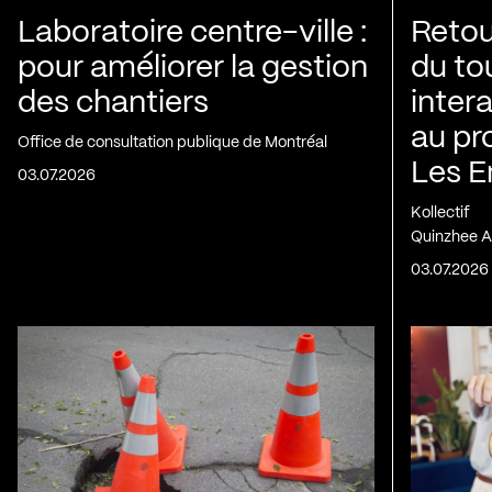
Laboratoire centre-ville :
Retou
pour améliorer la gestion
du to
des chantiers
inter
au pr
Office de consultation publique de Montréal
Les E
03.07.2026
Kollectif
Quinzhee A
03.07.2026