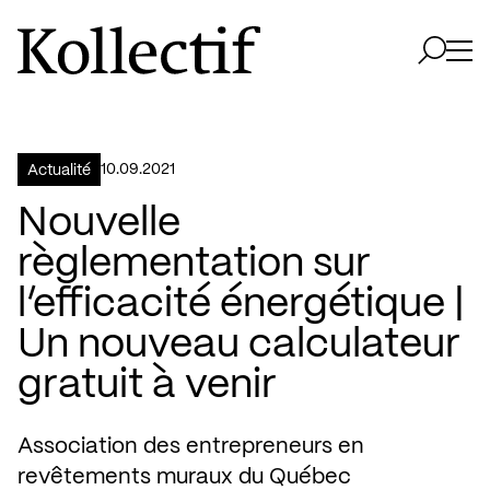
Aller à la page d'accueil
Logo Kollectif
Ouvri
Ouvrir 
10.09.2021
Actualité
Nouvelle
règlementation sur
l’efficacité énergétique |
Un nouveau calculateur
gratuit à venir
Association des entrepreneurs en
revêtements muraux du Québec