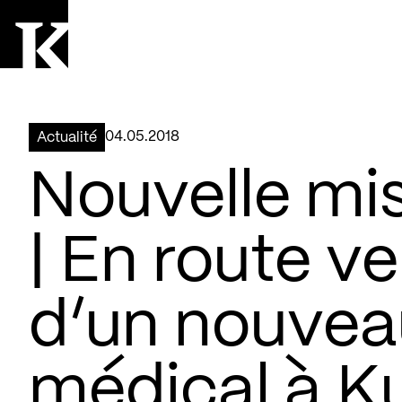
Aller à la page d'accueil
Logo Kollectif
04.05.2018
Actualité
Nouvelle mi
| En route v
d’un nouvea
médical à Ku