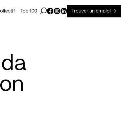
Ouvrir la barre de recherche
Page Facebook de Kollectif
Page Instagram de Kollectif
Page Linkedin de Kollectif
Trouver un emploi
llectif
Top 100
nda
ion