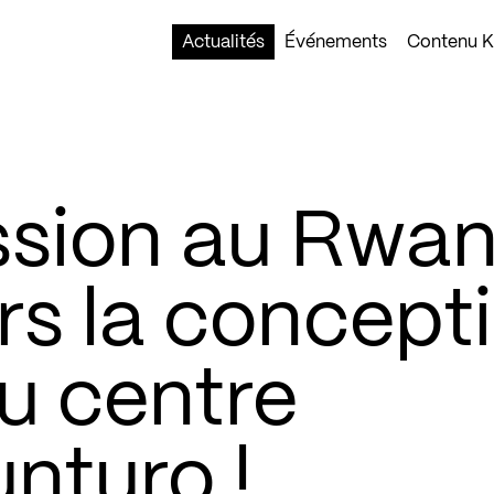
Actualités
Événements
Contenu Ko
ssion au Rwa
ers la concept
u centre
nturo !