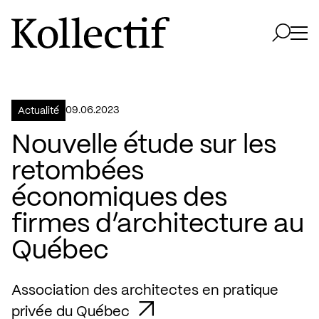
Aller à la page d'accueil
Logo Kollectif
Ouvri
Ouvrir 
09.06.2023
Actualité
Nouvelle étude sur les
retombées
économiques des
firmes d’architecture au
Québec
Association des architectes en pratique
privée du Québec