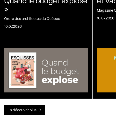
Quand le budget explose
et va
»
Magazine C
10.07.2026
Ordre des architectes du Québec
10.07.2026
En découvrir plus