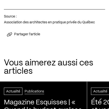
Source :
Association des architectes en pratique privée du Québec
Partager l'article
Vous aimerez aussi ces
articles
Actualité
Publications
Actualité
Magazine Esquisses | «
Été 2