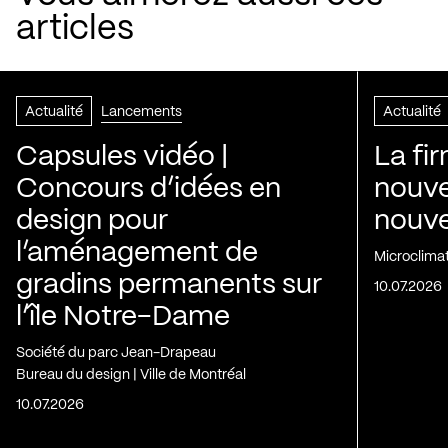
articles
Actualité
Lancements
Actualité
Capsules vidéo |
La fi
Concours d’idées en
nouve
design pour
nouvel
l’aménagement de
Microclima
gradins permanents sur
10.07.2026
l’île Notre-Dame
Société du parc Jean-Drapeau
Bureau du design | Ville de Montréal
10.07.2026