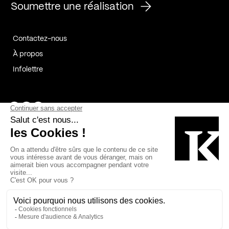
Soumettre une réalisation
Contactez-nous
À propos
Infolettre
Page Facebook de Kollectif
Page Instagram de Kollectif
Page Linkedin de Kollectif
Partenaires
Commanditaires
Fabelta_syst_BLAN
Bâtiment-Durable-Québec-1
Esquisses-1
IRAC-1
Contech-2
OC-2
MP-1
v2com-1