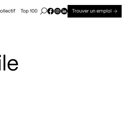
Ouvrir la barre de recherche
Page Facebook de Kollectif
Page Instagram de Kollectif
Page Linkedin de Kollectif
Trouver un emploi
llectif
Top 100
le