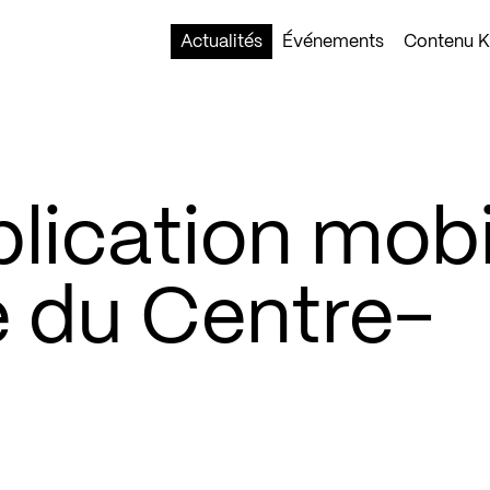
Actualités
Événements
Contenu Ko
lication mobi
e du Centre-