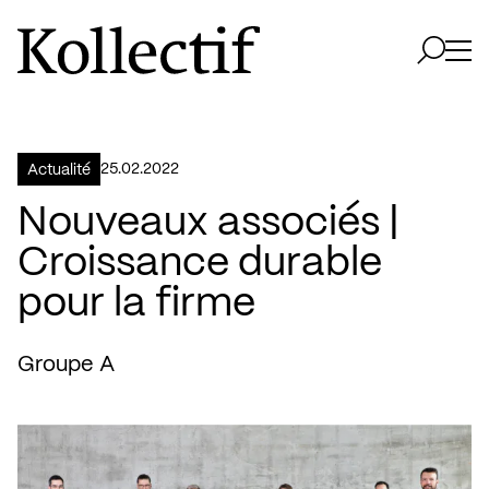
Aller à la page d'accueil
Logo Kollectif
Ouvri
Ouvrir 
25.02.2022
Actualité
Nouveaux associés |
Croissance durable
pour la firme
Groupe A