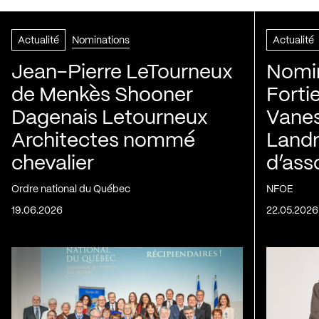
Actualité
Nominations
Actualité
Jean-Pierre LeTourneux
Nomin
de Menkès Shooner
Forti
Dagenais Letourneux
Vanes
Architectes nommé
Landry
chevalier
d’ass
Ordre national du Québec
NFOE
19.06.2026
22.05.2026