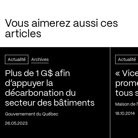
Vous aimerez aussi ces
articles
Actualité
Archives
Actualité
Plus de 1 G$ afin
« Vic
d’appuyer la
prom
décarbonation du
tous 
secteur des bâtiments
Maison de 
18.10.2014
Gouvernement du Québec
26.05.2023