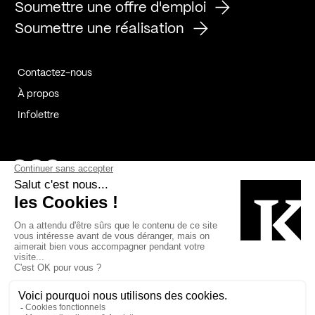
Soumettre une offre d'emploi
Soumettre une réalisation
Contactez-nous
À propos
Infolettre
Page Facebook de Kollectif
Page Instagram de Kollectif
Page Linkedin de Kollectif
Partenaires
Commanditaires
Fabelta_syst_BLAN
Bâtiment-Durable-Québec-1
Esquisses-1
IRAC-1
Contech-2
OC-2
MP-1
v2com-1