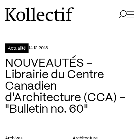
Aller à la page d'accueil
Logo Kollectif
Ouvri
Ouvrir 
14.12.2013
Actualité
NOUVEAUTÉS –
Librairie du Centre
Canadien
d'Architecture (CCA) –
"Bulletin no. 60"
Archives
Architecture