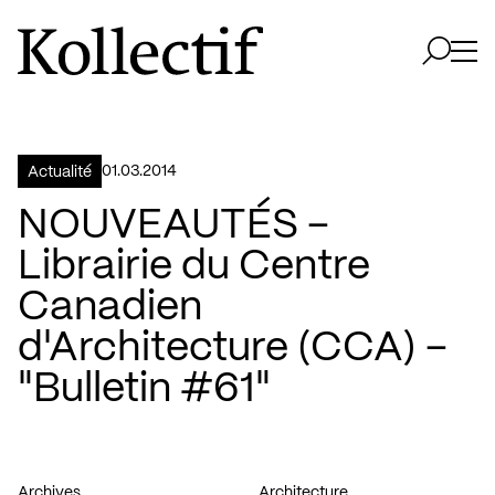
Aller à la page d'accueil
Logo Kollectif
Ouvri
Ouvrir 
01.03.2014
Actualité
NOUVEAUTÉS –
Librairie du Centre
Canadien
d'Architecture (CCA) –
"Bulletin #61"
Archives
Architecture