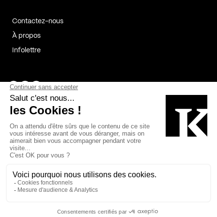
Contactez-nous
À propos
Infolettre
Page Facebook de Kollectif
Page Instagram de Kollectif
Page Linkedin de Kollectif
Partenaires
Commanditaires
Fabelta_syst_BLAN
Bâtiment-Durable-Québec-1
Esquisses-1
IRAC-1
Contech-2
OC-2
MP-1
v2com-1
©2026 Kollectif. Tous droits réservés.