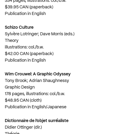
334 pages, illustrations: col./b.w.
$39.95 CAN (paperback)
Publication in English
Schizo Culture
Sylvère Lotringer; Dave Morris (eds.)
Theory
illustrations: col./b.w.
$42.00 CAN (paperback)
Publication in English
Wim Crouwel: A Graphic Odyssey
Tony Brook; Adrian Shaughnessy
Graphic Design
178 pages, illustrations: col./b.w.
$48.95 CAN (cloth)
Publication in English/Japanese
Dictionnaire de l’objet surréaliste
Didier Ottinger (dir.)