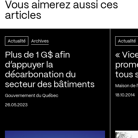
Vous aimerez aussi ces
articles
Actualité
Archives
Actualité
Plus de 1 G$ afin
« Vic
d’appuyer la
prom
décarbonation du
tous 
secteur des bâtiments
Maison de 
18.10.2014
Gouvernement du Québec
26.05.2023