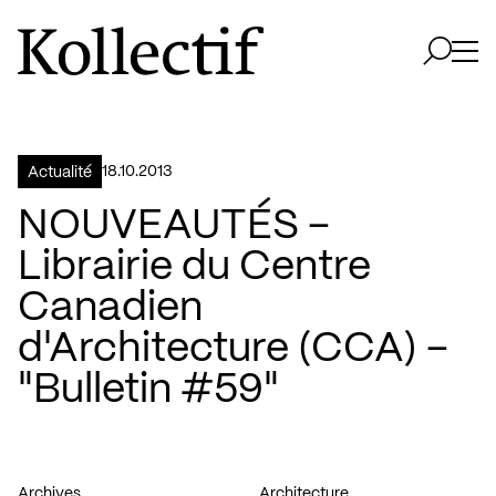
Aller à la page d'accueil
Logo Kollectif
Ouvri
Ouvrir 
18.10.2013
Actualité
NOUVEAUTÉS –
Librairie du Centre
Canadien
d'Architecture (CCA) –
"Bulletin #59"
Archives
Architecture