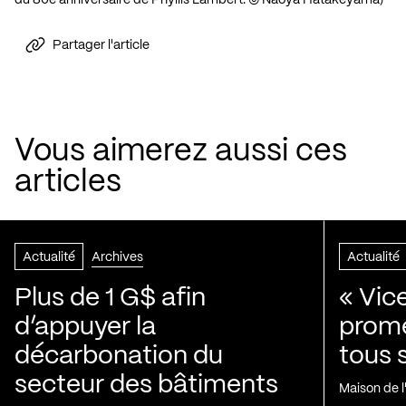
du 80e anniversaire de Phyllis Lambert. © Naoya Hatakeyama)
Partager l'article
Vous aimerez aussi ces
articles
Actualité
Archives
Actualité
Plus de 1 G$ afin
« Vic
d’appuyer la
prom
décarbonation du
tous 
secteur des bâtiments
Maison de 