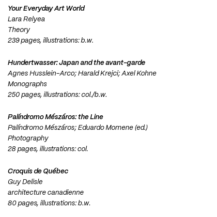
Your Everyday Art World
Lara Relyea
Theory
239 pages, illustrations: b.w.
Hundertwasser: Japan and the avant-garde
Agnes Husslein-Arco; Harald Krejci; Axel Kohne
Monographs
250 pages, illustrations: col./b.w.
Palíndromo Mészáros: the Line
Palíndromo Mészáros; Eduardo Momene (ed.)
Photography
28 pages, illustrations: col.
Croquis de Québec
Guy Delisle
architecture canadienne
80 pages, illustrations: b.w.