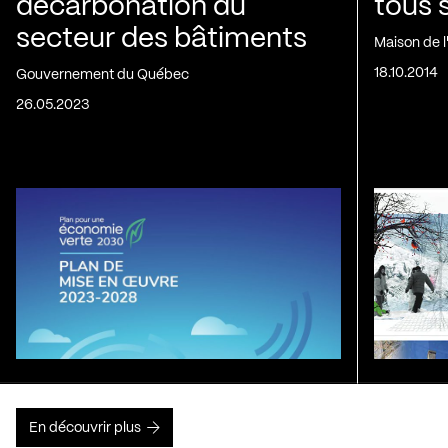
décarbonation du
tous 
secteur des bâtiments
Maison de 
18.10.2014
Gouvernement du Québec
26.05.2023
En découvrir plus