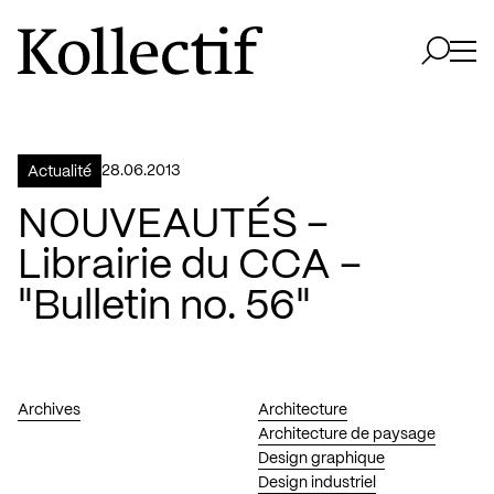
Aller à la page d'accueil
Logo Kollectif
Ouvri
Ouvrir 
28.06.2013
Actualité
NOUVEAUTÉS –
Librairie du CCA –
"Bulletin no. 56"
Archives
Architecture
Architecture de paysage
Design graphique
Design industriel