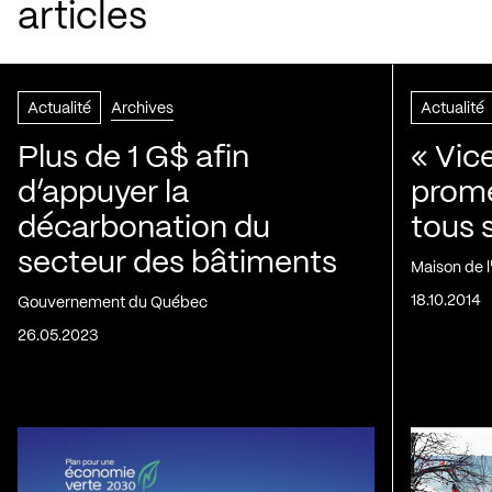
articles
Actualité
Archives
Actualité
Plus de 1 G$ afin
« Vic
d’appuyer la
prom
décarbonation du
tous 
secteur des bâtiments
Maison de 
18.10.2014
Gouvernement du Québec
26.05.2023