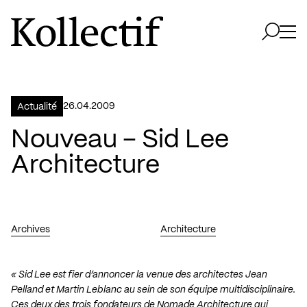
Aller à la page d'accueil
Logo Kollectif
Ouvri
Ouvrir 
26.04.2009
Actualité
Nouveau – Sid Lee
Architecture
Archives
Architecture
« Sid Lee est fier d’annoncer la venue des architectes Jean
Pelland et Martin Leblanc au sein de son équipe multidisciplinaire.
Ces deux des trois fondateurs de Nomade Architecture qui