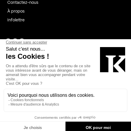
Contactez-nous
À propos
Infolettre
Page Facebook de Kollectif
Page Instagram de Kollectif
Page Linkedin de Kollectif
Partenaires
Commanditaires
Fabelta_syst_BLAN
Bâtiment-Durable-Québec-1
Esquisses-1
IRAC-1
Contech-2
OC-2
MP-1
v2com-1
©2026 Kollectif. Tous droits réservés.
Crédits
Légal
Cookies