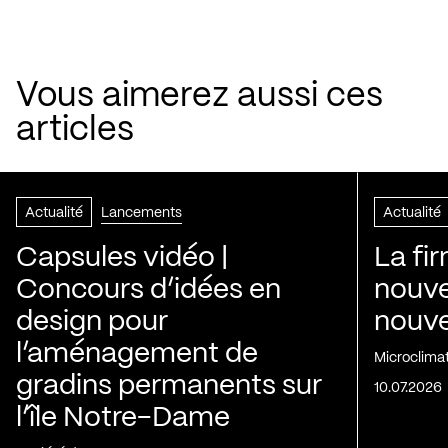
Vous aimerez aussi ces
articles
Actualité
Lancements
Actualité
Capsules vidéo |
La fi
Concours d’idées en
nouve
design pour
nouvel
l’aménagement de
Microclima
gradins permanents sur
10.07.2026
l’île Notre-Dame