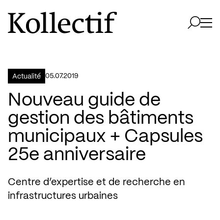
Aller à la page d'accueil
Logo Kollectif
Ouvri
Ouvrir 
05.07.2019
Actualité
Nouveau guide de
gestion des bâtiments
municipaux + Capsules
25e anniversaire
Centre d’expertise et de recherche en
infrastructures urbaines