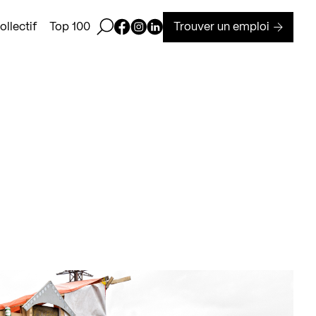
Ouvrir la barre de recherche
Page Facebook de Kollectif
Page Instagram de Kollectif
Page Linkedin de Kollectif
Trouver un emploi
llectif
Top 100