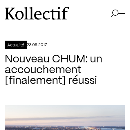
Aller à la page d'accueil
Logo Kollectif
Ouvri
Ouvrir 
23.09.2017
Actualité
Nouveau CHUM: un
accouchement
[finalement] réussi