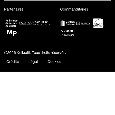
Partenaires
Commanditaires
Fabelta_syst_BLAN
Bâtiment-Durable-Québec-1
Esquisses-1
IRAC-1
Contech-2
OC-2
MP-1
v2com-1
©2026 Kollectif. Tous droits réservés.
Crédits
Légal
Cookies