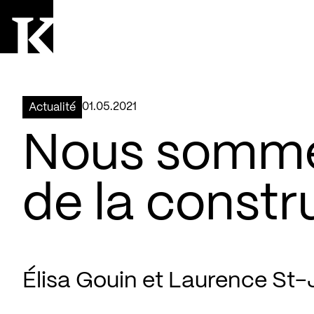
Aller à la page d'accueil
Logo Kollectif
01.05.2021
Actualité
Nous somm
de la constr
Élisa Gouin et Laurence St