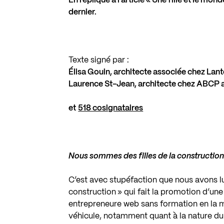
En réplique à l’article «
Une fille et le mond
dernier.
Texte signé par :
Élisa Gouin, architecte associée chez Lant
Laurence St-Jean, architecte chez ABCP a
et
518 cosignataires
Nous sommes des filles de la constructio
C’est avec stupéfaction que nous avons lu l
construction » qui fait la promotion d’un
entrepreneure web sans formation en la m
véhicule, notamment quant à la nature du 