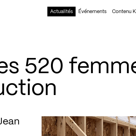
Actualités
Événements
Contenu Ko
es 520 femm
uction
-Jean