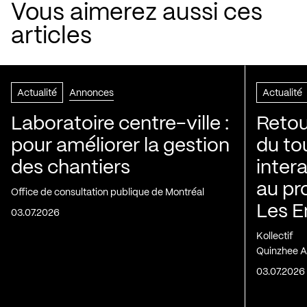
Vous aimerez aussi ces
articles
Actualité
Annonces
Actualité
Laboratoire centre-ville :
Retou
pour améliorer la gestion
du to
des chantiers
inter
au pr
Office de consultation publique de Montréal
Les E
03.07.2026
Kollectif
Quinzhee A
03.07.2026