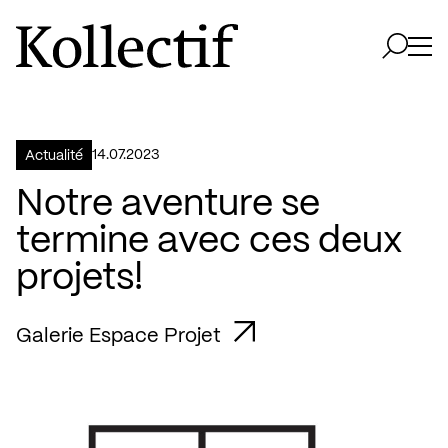
Aller à la page d'accueil
Logo Kollectif
Ouvri
Ouvrir 
14.07.2023
Actualité
Notre aventure se
termine avec ces deux
projets!
Galerie Espace Projet