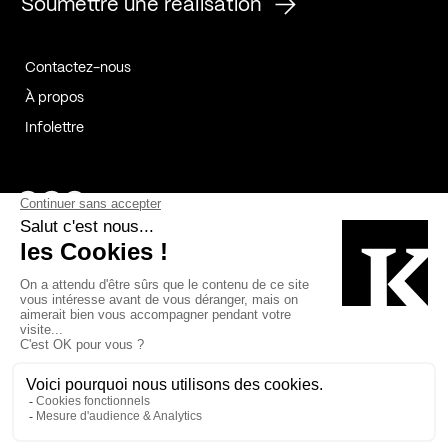
Soumettre une réalisation
Contactez-nous
À propos
Infolettre
Page Facebook de Kollectif
Page Instagram de Kollectif
Page Linkedin de Kollectif
Partenaires
Commanditaires
Fabelta_syst_BLAN
Bâtiment-Durable-Québec-1
Esquisses-1
IRAC-1
Contech-2
OC-2
MP-1
v2com-1
©2026 Kollectif. Tous droits réservés.