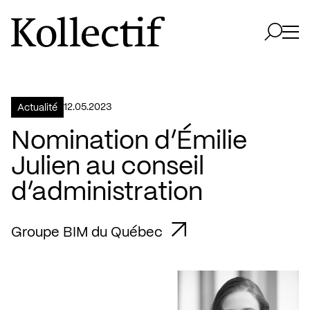
Aller à la page d'accueil
Logo Kollectif
Ouvri
Ouvrir 
12.05.2023
Actualité
Nomination d’Émilie
Julien au conseil
d’administration
Groupe BIM du Québec