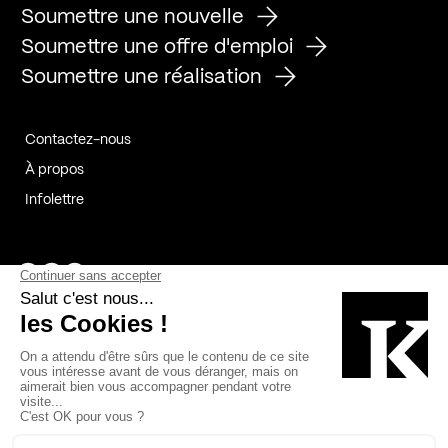
Soumettre une nouvelle
Soumettre une offre d'emploi
Soumettre une réalisation
Contactez-nous
À propos
Infolettre
Page Facebook de Kollectif
Page Instagram de Kollectif
Page Linkedin de Kollectif
Partenaires
Commanditaires
Fabelta_syst_BLAN
Bâtiment-Durable-Québec-1
Esquisses-1
IRAC-1
Contech-2
OC-2