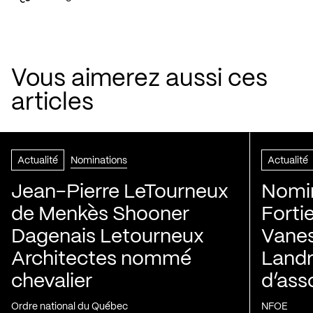
Vous aimerez aussi ces
articles
Actualité
Nominations
Actualité
Jean-Pierre LeTourneux
Nomin
de Menkès Shooner
Forti
Dagenais Letourneux
Vanes
Architectes nommé
Landry
chevalier
d’ass
Ordre national du Québec
NFOE