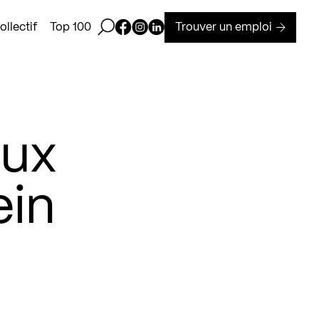
Ouvrir la barre de recherche
Page Facebook de Kollectif
Page Instagram de Kollectif
Page Linkedin de Kollectif
Trouver un emploi
llectif
Top 100
aux
ein