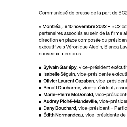
Communiqué de presse de la part de BC2
«
Montréal, le 10 novembre 2022
– BC2 est
partenaires associés au sein de la firme 
direction en place composée du président 
exécutif.ve.s Véronique Alepin, Bianca Lav
nouveaux membres :
Sylvain Gariépy
, vice-président exécuti
Isabelle Séguin
, vice-présidente exécut
Olivier Laurent Cazaban
, vice-préside
Benoit Ducharme
, vice-président, asso
Marie-Pierre McDonald
, vice-président
Audrey Piché-Mandeville
, vice-préside
Dany Bouchard
, vice-président – Parti
Édith Normandeau
, vice-présidente de