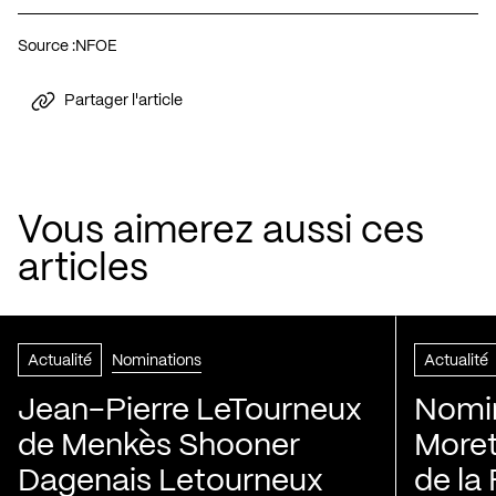
Source :
NFOE
Partager l'article
Vous aimerez aussi ces
articles
Actualité
Nominations
Actualité
Jean-Pierre LeTourneux
Nomin
de Menkès Shooner
Moret
Dagenais Letourneux
de la