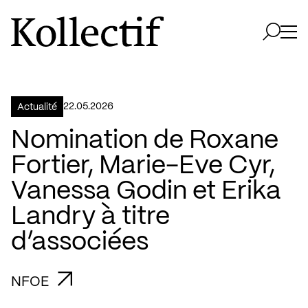
Aller à la page d'accueil
Logo Kollectif
Ouvri
Ouvrir 
22.05.2026
Actualité
Nomination de Roxane
Fortier, Marie-Eve Cyr,
Vanessa Godin et Erika
Landry à titre
d’associées
NFOE