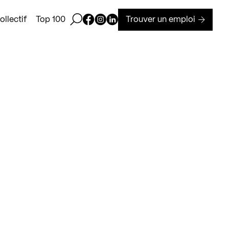
Ouvrir la barre de recherche
Page Facebook de Kollectif
Page Instagram de Kollectif
Page Linkedin de Kollectif
Trouver un emploi
llectif
Top 100