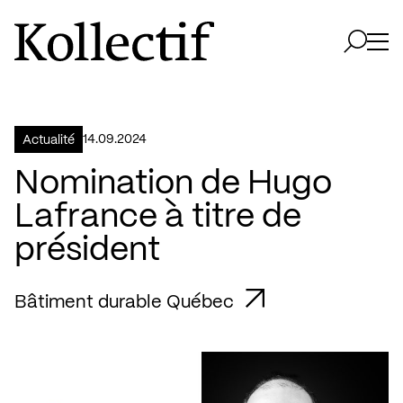
Aller à la page d'accueil
Logo Kollectif
Ouvri
Ouvrir 
14.09.2024
Actualité
Nomination de Hugo
Lafrance à titre de
président
Bâtiment durable Québec