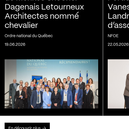
Dagenais Letourneux
Vanes
Architectes nommé
Landry
chevalier
d’ass
Ordre national du Québec
NFOE
19.06.2026
22.05.2026
En découvrir plus