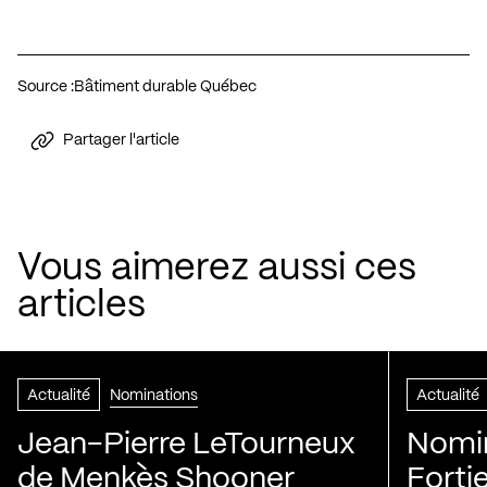
Source :
Bâtiment durable Québec
Partager l'article
Vous aimerez aussi ces
articles
Actualité
Nominations
Actualité
Jean-Pierre LeTourneux
Nomin
de Menkès Shooner
Forti