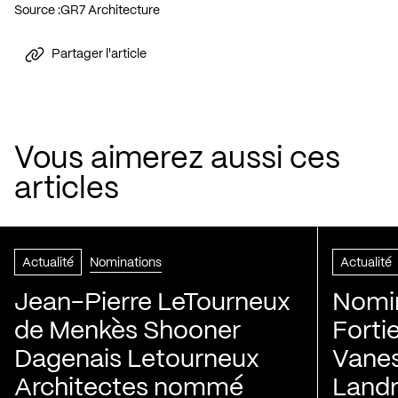
Source :
GR7 Architecture
Partager l'article
Vous aimerez aussi ces
articles
Actualité
Nominations
Actualité
Jean-Pierre LeTourneux
Nomin
de Menkès Shooner
Forti
Dagenais Letourneux
Vanes
Architectes nommé
Landry