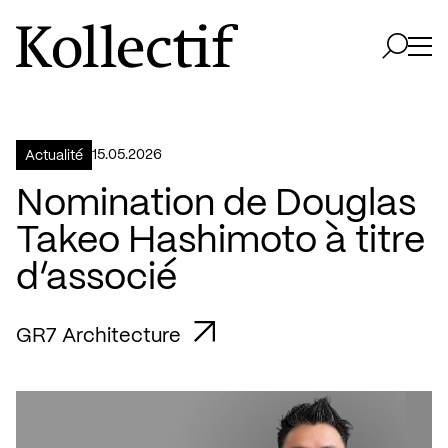
Aller à la page d'accueil
Logo Kollectif
Ouvri
Ouvrir 
15.05.2026
Actualité
Nomination de Douglas
Takeo Hashimoto à titre
d’associé
GR7 Architecture